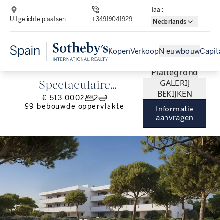
Taal
:
Uitgelichte plaatsen
+34919041929
Nederlands
Kopen
Verkoop
Nieuwbouw
Capit
Plattegrond
GALERIJ
Spectaculaire
BEKIJKEN
€ 513.000
2
2
nieuwbouwflat met
99
bebouwde oppervlakte
Informatie
terras en tuin
aanvragen