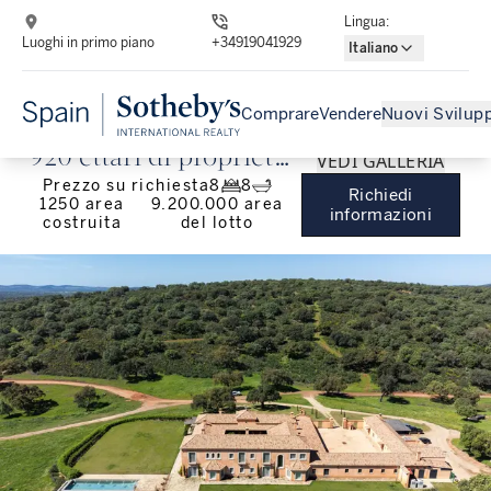
Lingua
:
Luoghi in primo piano
+34919041929
Italiano
Comprare
Vendere
Nuovi Svilupp
920 ettari di proprietà
VEDI GALLERIA
Prezzo su richiesta
8
8
a Caceres
Richiedi
1250
area
9.200.000
area
informazioni
costruita
del lotto