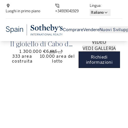
Lingua
:
Luoghi in primo piano
+34919041929
Italiano
Comprare
Vendere
Nuovi Svilupp
VIDEO
Il gioiello di Cabo de
VEDI GALLERIA
1.300.000 €
6
6
Gata: un luogo magico
333
area
10.000
area del
Richiedi
costruita
lotto
nel cuore
informazioni
dell'Andalusia