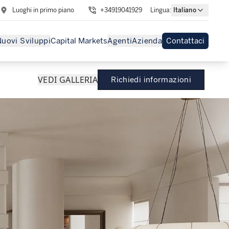
Luoghi in primo piano
+34919041929
Lingua
:
Italiano
uovi Sviluppi
Capital Markets
Agenti
Azienda
Contattaci
VEDI GALLERIA
Richiedi informazioni