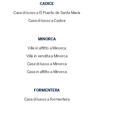
CADICE
Case di lusso a El Puerto de Santa María
Case di lusso a Cadice
MINORCA
Ville in affitto a Minorca
Ville in vendita a Minorca
Case di lusso a Minorca
Case in affitto a Minorca
FORMENTERA
Case di lusso a Formentera