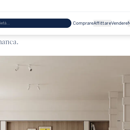
Comprare
Affittare
Vendere
N
manca.