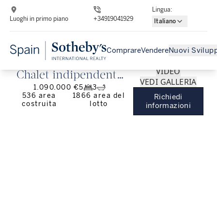
Lingua
:
Luoghi in primo piano
+34919041929
Italiano
Comprare
Vendere
Nuovi Svilupp
VIDEO
Chalet indipendente
VEDI GALLERIA
1.090.000 €
5
3
con piscina in
536
area
1866
area del
Richiedi
costruita
lotto
urbanizzazione privata
informazioni
a Dos Hermanas.