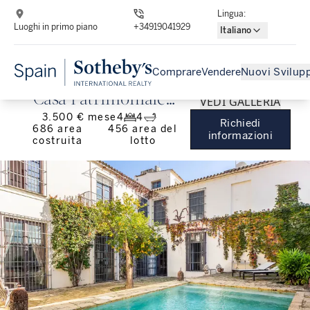
Lingua
:
Luoghi in primo piano
+34919041929
Italiano
Comprare
Vendere
Nuovi Svilupp
Casa Patrimoniale
VEDI GALLERIA
3.500 € mese
4
4
restaurata con comfort
Richiedi
686
area
456
area del
informazioni
costruita
lotto
moderni nel quartiere
storico.