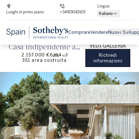
Lingua
:
Luoghi in primo piano
+34919041929
Italiano
Comprare
Vendere
Nuovi Svilupp
VEDI GALLERIA
Casa indipendente ad
2.157.000 €
6
4
Richiedi
Arturo Soria
351
area costruita
informazioni