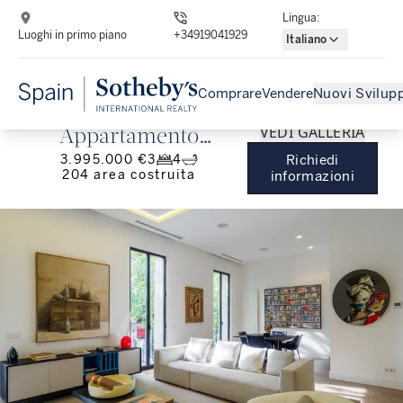
Lingua
:
Luoghi in primo piano
+34919041929
Italiano
Comprare
Vendere
Nuovi Svilupp
VEDI GALLERIA
Appartamento
3.995.000 €
3
4
Richiedi
ristrutturato con 3
204
area costruita
informazioni
camere da letto nella
Milla de Oro di Madrid