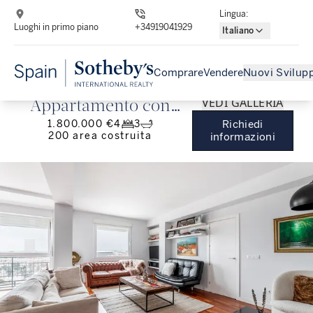
Lingua
:
Luoghi in primo piano
+34919041929
Italiano
Comprare
Vendere
Nuovi Svilupp
VEDI GALLERIA
Appartamento con
1.800.000 €
4
3
Richiedi
vista sulla città di
200
area costruita
informazioni
Madrid.