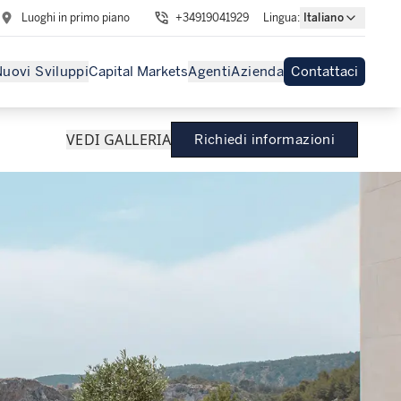
Luoghi in primo piano
+34919041929
Lingua
:
Italiano
uovi Sviluppi
Capital Markets
Agenti
Azienda
Contattaci
VEDI GALLERIA
Richiedi informazioni