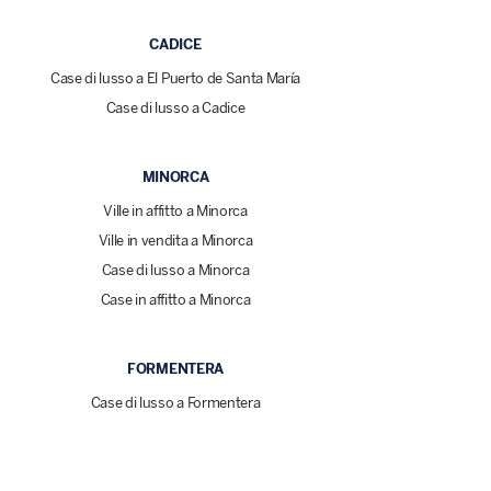
CADICE
Case di lusso a El Puerto de Santa María
Case di lusso a Cadice
MINORCA
Ville in affitto a Minorca
Ville in vendita a Minorca
Case di lusso a Minorca
Case in affitto a Minorca
FORMENTERA
Case di lusso a Formentera