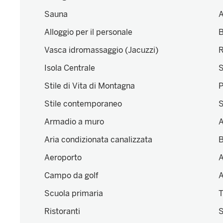
Sauna
A
Alloggio per il personale
B
Vasca idromassaggio (Jacuzzi)
R
Isola Centrale
S
Stile di Vita di Montagna
P
Stile contemporaneo
S
Armadio a muro
A
Aria condizionata canalizzata
B
Aeroporto
A
Campo da golf
A
Scuola primaria
T
Ristoranti
S