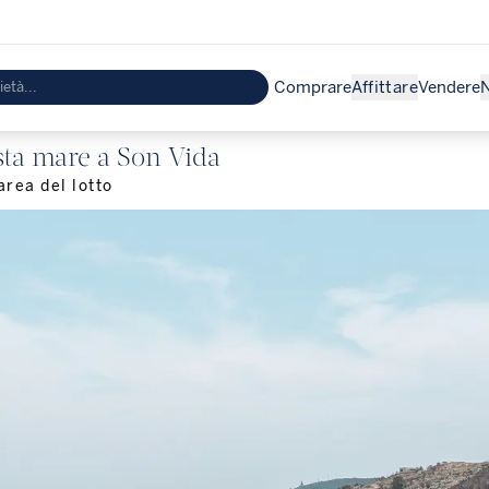
Comprare
Affittare
Vendere
N
ista mare a Son Vida
area del lotto