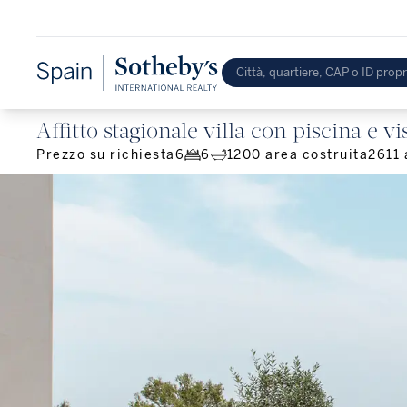
Affitto stagionale villa con piscina e v
Prezzo su richiesta
6
6
1200
area costruita
2611