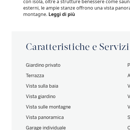
con isola, oltre a strutture benessere come saun
esterni, le ampie stanze offrono una vista panor
montagne.
Leggi di più
Caratteristiche e Servizi
Giardino privato
P
Terrazza
A
Vista sulla baia
V
Vista giardino
V
Vista sulle montagne
V
Vista panoramica
S
Garage individuale
C