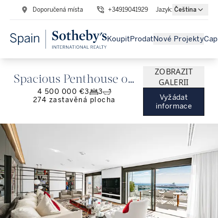
Doporučená místa
+34919041929
Jazyk
:
Čeština
Koupit
Prodat
Nové Projekty
Cap
ZOBRAZIT
Spacious Penthouse on
GALERII
4 500 000 €
3
3
the beachfront in
Vyžádat
274
zastavěná plocha
informace
Puerto Banús, Marbella