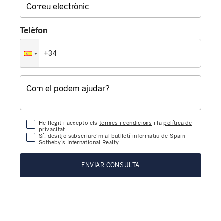
Telèfon
He llegit i accepto els
termes i condicions
i la
política de
privacitat
.
Sí, desitjo subscriure'm al butlletí informatiu de Spain
Sotheby’s International Realty.
ENVIAR CONSULTA