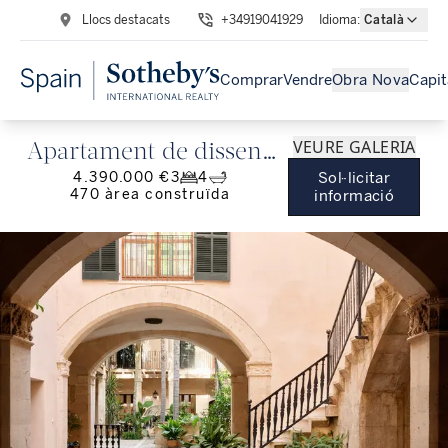
Llocs destacats
+34919041929
Idioma
:
Català
Comprar
Vendre
Obra Nova
Capit
VEURE GALERIA
Apartament de disseny
4.390.000 €
3
4
Sol·licitar
exclusiu en un palau
470
àrea construïda
informació
històric del casc antic
de Palma.