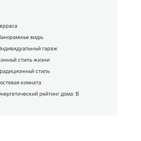
Терраса
Панорамные виды
Индивидуальный гараж
Конный стиль жизни
Традиционный стиль
остевая комната
нергетический рейтинг дома
:
B