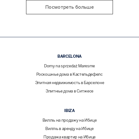
Посмотреть больше
BARCELONA
Domy na sprzedaż Maresme
Роскошные дома в Кастельдефелс
Элитная недвижимость в Барселоне
Элитные дома в Ситжесе
IBIZA
Виллы на продажу на Ибице
Виллы в аренду на Ибице
Продажа квартир на Ибице