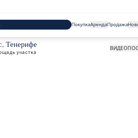
Покупка
Аренда
Продажа
Нов
с, Тенерифе
ВИДЕО
ПОС
ощадь участка