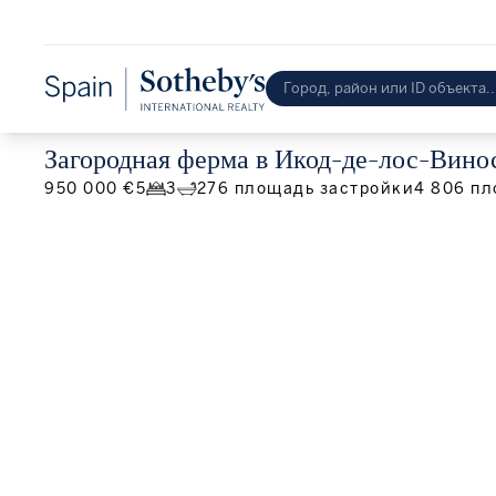
Загородная ферма в Икод-де-лос-Вино
950 000 €
5
3
276
площадь застройки
4 806
пл