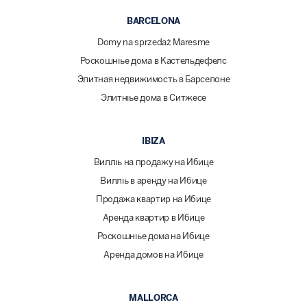
BARCELONA
Domy na sprzedaż Maresme
Роскошные дома в Кастельдефелс
Элитная недвижимость в Барселоне
Элитные дома в Ситжесе
IBIZA
Виллы на продажу на Ибице
Виллы в аренду на Ибице
Продажа квартир на Ибице
Аренда квартир в Ибице
Роскошные дома на Ибице
Аренда домов на Ибице
MALLORCA