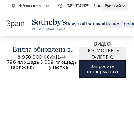
Избранные места
+34919041929
Язык
:
Русский
Покупка
Продажа
Новые Прое
ВИДЕО
Вилла обновлена в
ПОСМОТРЕТЬ
ГАЛЕРЕЮ
8 950 000 €
6
11
Гуадальмине Баха,
796
площадь
3 009
площадь
Запросить
застройки
участка
Марбелья
информацию