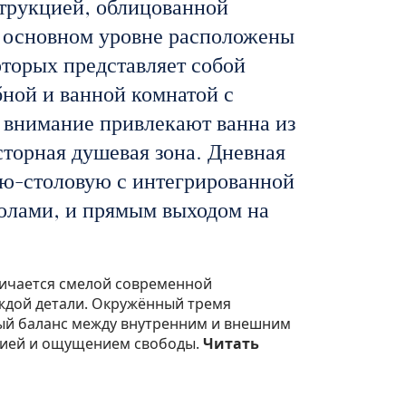
трукцией, облицованной
а основном уровне расположены
оторых представляет собой
ной и ванной комнатой с
 внимание привлекают ванна из
сторная душевая зона. Дневная
ую-столовую с интегрированной
олами, и прямым выходом на
личается смелой современной
ждой детали. Окружённый тремя
ый баланс между внутренним и внешним
нией и ощущением свободы.
Читать