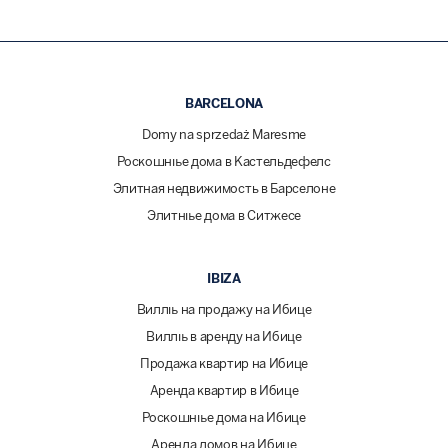
BARCELONA
Domy na sprzedaż Maresme
Роскошные дома в Кастельдефелс
Элитная недвижимость в Барселоне
Элитные дома в Ситжесе
IBIZA
Виллы на продажу на Ибице
Виллы в аренду на Ибице
Продажа квартир на Ибице
Аренда квартир в Ибице
Роскошные дома на Ибице
Аренда домов на Ибице