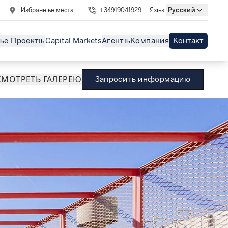
Избранные места
+34919041929
Язык
:
Русский
ые Проекты
Capital Markets
Агенты
Компания
Контакт
МОТРЕТЬ ГАЛЕРЕЮ
Запросить информацию