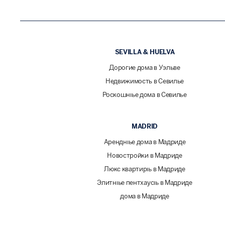
SEVILLA & HUELVA
Дорогие дома в Уэльве
Недвижимость в Севилье
Роскошные дома в Севилье
MADRID
Арендные дома в Мадриде
Новостройки в Мадриде
Люкс квартиры в Мадриде
Элитные пентхаусы в Мадриде
дома в Мадриде