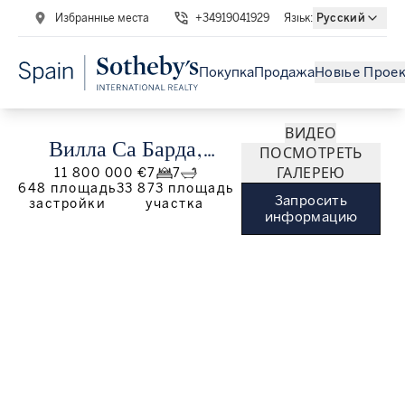
Избранные места
+34919041929
Язык
:
Русский
Покупка
Продажа
Новые Прое
ВИДЕО
Вилла Са Барда,
ПОСМОТРЕТЬ
ГАЛЕРЕЮ
11 800 000 €
7
7
святилище на холме
648
площадь
33 873
площадь
Запросить
застройки
участка
Сан-Карлос, Ибица
информацию