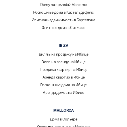
Domy na sprzedaż Maresme
Роскошные дома в Кастельдефелс
Элитная недвижимость в Барселоне
Элитные дома в Ситжесе
IBIZA
Виллы на продажу на Ибице
Виллы в аренду на Ибице
Продажа квартир на Ибице
Аренда квартир в Ибице
Роскошные дома на Ибице
Аренда домов на Ибице
MALLORCA
Дома в Сольере
Квартиры в аренду на Майорке