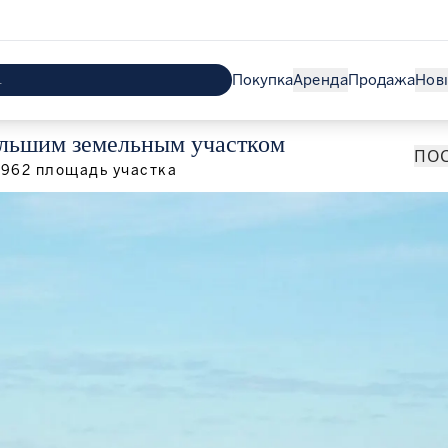
Покупка
Аренда
Продажа
Нов
ольшим земельным участком
ПОС
 962
площадь участка