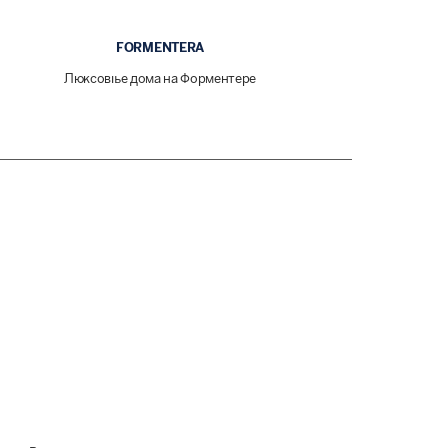
FORMENTERA
Люксовые дома на Форментере