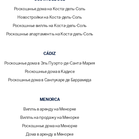
Роскошные дома на Коста-дель-Соль
Новостройки на Коста-дель-Соль
Роскошные виллы на Коста-дель-Соль
Роскошные апартаменты на Коста-дель-Соль
CÁDIZ
Роскошные дома в Эль Пуэрто-де-Санта-Мария
Роскошные дома в Кадисе
Роскошные дома в Санлукаре де Баррамеда
MENORCA
Виллы в аренду на Менорке
Виллы на продажу на Менорке
Роскошные дома на Менорке
Дома в аренду в Менорке