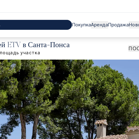
Покупка
Аренда
Продажа
Нов
ей ETV в Санта-Понса
ПОС
лощадь участка