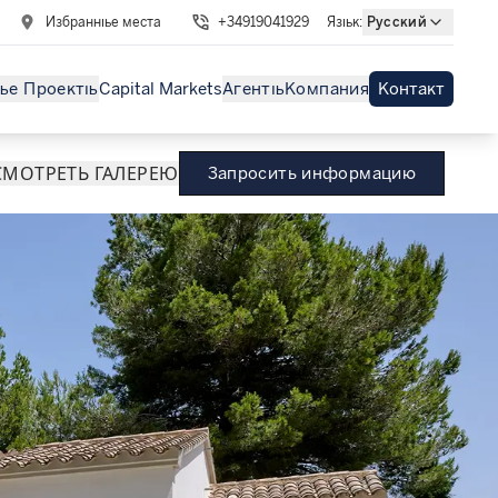
Избранные места
+34919041929
Язык
:
Русский
ые Проекты
Capital Markets
Агенты
Компания
Контакт
МОТРЕТЬ ГАЛЕРЕЮ
Запросить информацию