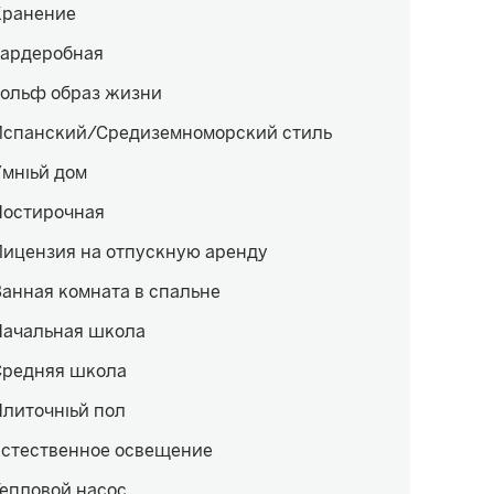
Хранение
Гардеробная
Гольф образ жизни
Испанский/Средиземноморский стиль
Умный дом
Постирочная
ицензия на отпускную аренду
анная комната в спальне
Начальная школа
Средняя школа
Плиточный пол
Естественное освещение
епловой насос