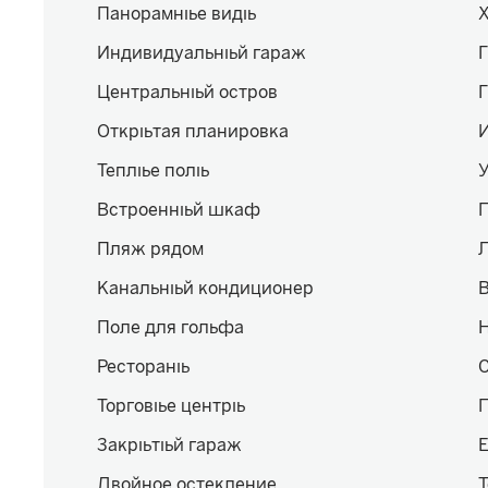
Панорамные виды
Индивидуальный гараж
Центральный остров
Открытая планировка
Теплые полы
Встроенный шкаф
Пляж рядом
Л
Канальный кондиционер
В
Поле для гольфа
Рестораны
Торговые центры
Закрытый гараж
Двойное остекление
Т