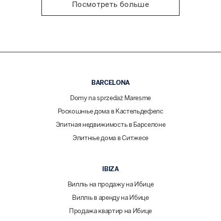
Посмотреть больше
BARCELONA
Domy na sprzedaż Maresme
Роскошные дома в Кастельдефелс
Элитная недвижимость в Барселоне
Элитные дома в Ситжесе
IBIZA
Виллы на продажу на Ибице
Виллы в аренду на Ибице
Продажа квартир на Ибице