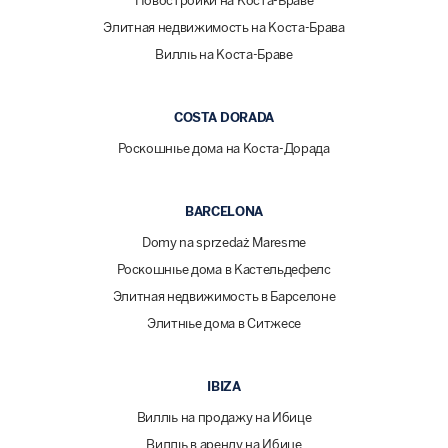
Новостройки на Коста-Браве
Элитная недвижимость на Коста-Брава
Виллы на Коста-Браве
COSTA DORADA
Роскошные дома на Коста-Дорада
BARCELONA
Domy na sprzedaż Maresme
Роскошные дома в Кастельдефелс
Элитная недвижимость в Барселоне
Элитные дома в Ситжесе
IBIZA
Виллы на продажу на Ибице
Виллы в аренду на Ибице