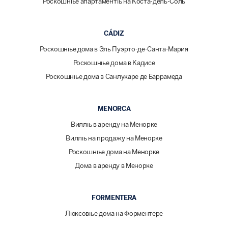
Роскошные апартаменты на Коста-дель-Соль
CÁDIZ
Роскошные дома в Эль Пуэрто-де-Санта-Мария
Роскошные дома в Кадисе
Роскошные дома в Санлукаре де Баррамеда
MENORCA
Виллы в аренду на Менорке
Виллы на продажу на Менорке
Роскошные дома на Менорке
Дома в аренду в Менорке
FORMENTERA
Люксовые дома на Форментере