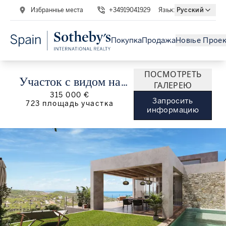
Избранные места
+34919041929
Язык
:
Русский
Покупка
Продажа
Новые Прое
ПОСМОТРЕТЬ
Участок с видом на
ГАЛЕРЕЮ
315 000 €
море в Sa Tuna,
Запросить
723
площадь участка
информацию
Begur, Costa Brava