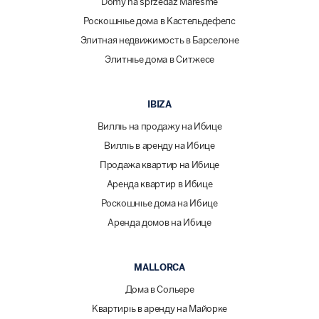
Domy na sprzedaż Maresme
Роскошные дома в Кастельдефелс
Элитная недвижимость в Барселоне
Элитные дома в Ситжесе
IBIZA
Виллы на продажу на Ибице
Виллы в аренду на Ибице
Продажа квартир на Ибице
Аренда квартир в Ибице
Роскошные дома на Ибице
Аренда домов на Ибице
MALLORCA
Дома в Сольере
Квартиры в аренду на Майорке