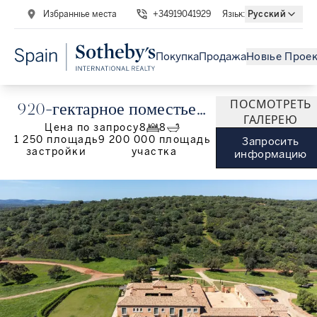
Избранные места
+34919041929
Язык
:
Русский
Покупка
Продажа
Новые Прое
ПОСМОТРЕТЬ
920-гектарное поместье в
ГАЛЕРЕЮ
Цена по запросу
8
8
Касересе
1 250
площадь
9 200 000
площадь
Запросить
застройки
участка
информацию