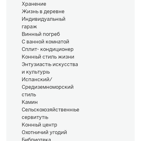
Хранение
Жизнь в деревне
Индивидуальный
гараж
Винный погреб
С ванной комнатой
Сплит- кондиционер
Конный стиль жизни
Энтузиасты искусства
и культуры
Испанский/
Средиземноморский
стиль
Камин
Сельскохозяйственные
сервитуты
Конный центр
Охотничий угодий
Библиотека