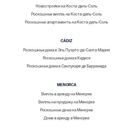
Новостройки на Коста-дель-Соль
Роскошные виллы на Коста-дель-Соль
Роскошные апартаменты на Коста-дель-Соль
CÁDIZ
Роскошные дома в Эль Пуэрто-де-Санта-Мария
Роскошные дома в Кадисе
Роскошные дома в Санлукаре де Баррамеда
MENORCA
Виллы в аренду на Менорке
Виллы на продажу на Менорке
Роскошные дома на Менорке
Дома в аренду в Менорке