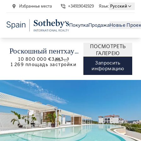
Избранные места
+34919041929
Язык
:
Русский
Покупка
Продажа
Новые Прое
ПОСМОТРЕТЬ
Роскошный пентхаус
ГАЛЕРЕЮ
10 800 000 €
3
3
на Ибице с
Запросить
1 269
площадь застройки
информацию
панорамным видом на
море и Дальт-Вила.