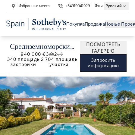
Избранные места
+34919041929
Язык
:
Русский
Покупка
Продажа
Новые Прое
ПОСМОТРЕТЬ
Средиземноморский
ГАЛЕРЕЮ
940 000 €
3
2
дом с садом и
340
площадь
2 704
площадь
Запросить
застройки
участка
большими
информацию
возможностями в Ла
Аргентина, алаиор