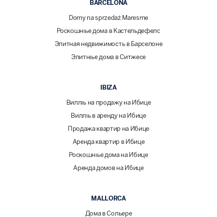
BARCELONA
Domy na sprzedaż Maresme
Роскошные дома в Кастельдефелс
Элитная недвижимость в Барселоне
Элитные дома в Ситжесе
IBIZA
Виллы на продажу на Ибице
Виллы в аренду на Ибице
Продажа квартир на Ибице
Аренда квартир в Ибице
Роскошные дома на Ибице
Аренда домов на Ибице
MALLORCA
Дома в Сольере