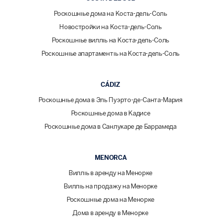
Роскошные дома на Коста-дель-Соль
Новостройки на Коста-дель-Соль
Роскошные виллы на Коста-дель-Соль
Роскошные апартаменты на Коста-дель-Соль
CÁDIZ
Роскошные дома в Эль Пуэрто-де-Санта-Мария
Роскошные дома в Кадисе
Роскошные дома в Санлукаре де Баррамеда
MENORCA
Виллы в аренду на Менорке
Виллы на продажу на Менорке
Роскошные дома на Менорке
Дома в аренду в Менорке