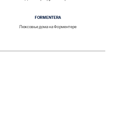
FORMENTERA
Люксовые дома на Форментере