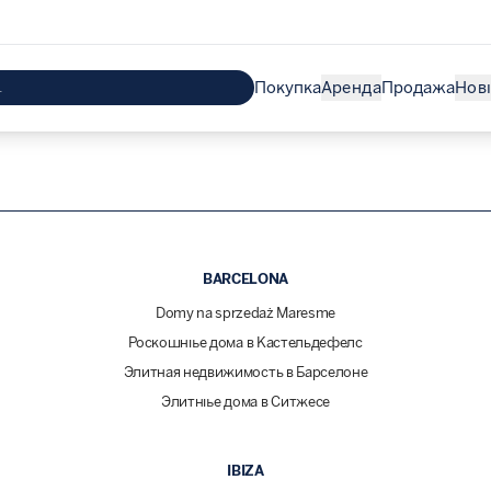
Покупка
Аренда
Продажа
Нов
BARCELONA
Domy na sprzedaż Maresme
Роскошные дома в Кастельдефелс
Элитная недвижимость в Барселоне
Элитные дома в Ситжесе
IBIZA