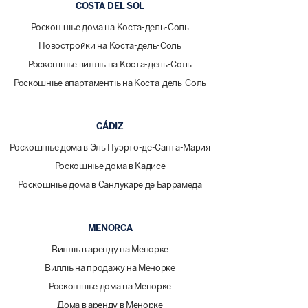
COSTA DEL SOL
Роскошные дома на Коста-дель-Соль
Новостройки на Коста-дель-Соль
Роскошные виллы на Коста-дель-Соль
Роскошные апартаменты на Коста-дель-Соль
CÁDIZ
Роскошные дома в Эль Пуэрто-де-Санта-Мария
Роскошные дома в Кадисе
Роскошные дома в Санлукаре де Баррамеда
MENORCA
Виллы в аренду на Менорке
Виллы на продажу на Менорке
Роскошные дома на Менорке
Дома в аренду в Менорке