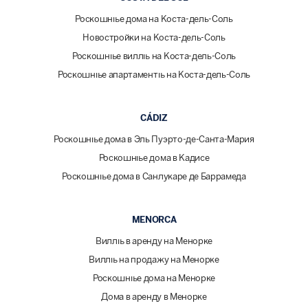
Роскошные дома на Коста-дель-Соль
Новостройки на Коста-дель-Соль
Роскошные виллы на Коста-дель-Соль
Роскошные апартаменты на Коста-дель-Соль
CÁDIZ
Роскошные дома в Эль Пуэрто-де-Санта-Мария
Роскошные дома в Кадисе
Роскошные дома в Санлукаре де Баррамеда
MENORCA
Виллы в аренду на Менорке
Виллы на продажу на Менорке
Роскошные дома на Менорке
Дома в аренду в Менорке