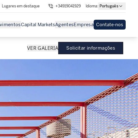
Lugares em destaque
+34919041929
Idioma
:
Português
vimentos
Capital Markets
Agentes
Empresa
Contate-nos
VER GALERIA
Solicitar informações