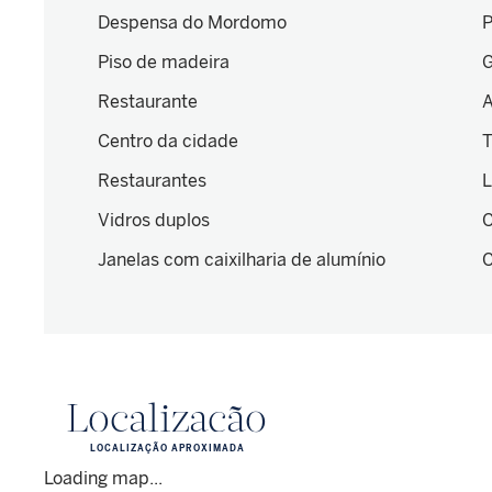
Despensa do Mordomo
P
Piso de madeira
G
Restaurante
A
Centro da cidade
T
Restaurantes
L
Vidros duplos
C
Janelas com caixilharia de alumínio
C
Localização
LOCALIZAÇÃO APROXIMADA
Loading map...