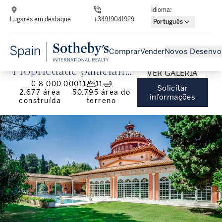
Idioma
:
Lugares em destaque
+34919041929
Português
Comprar
Vender
Novos Desenvo
Propriedade palaciana
VER GALERIA
€ 8.000.000
11
11
com vista mar em
Solicitar
2.677
área
50.795
área do
informações
construída
terreno
Sotogrande