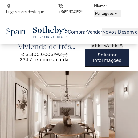
Idioma
:
Lugares em destaque
+34919041929
Português
Comprar
Vender
Novos Desenvo
VER GALERIA
Vivienda de três
€ 3.300.000
3
3
Solicitar
quartos muito
234
área construída
informações
luminosa no exclusivo
bairro de Almagro