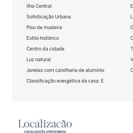
Ilha Central
E
Sofisticação Urbana
L
Piso de madeira
G
Estilo histórico
C
Centro da cidade
T
Luz natural
V
Janelas com caixilharia de alumínio
C
Classificação energética da casa
:
E
Localização
LOCALIZAÇÃO APROXIMADA