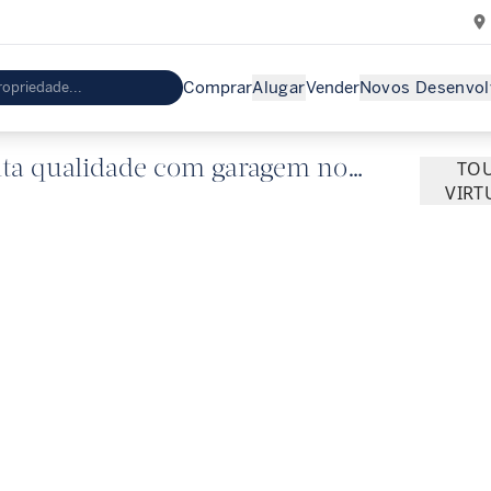
Comprar
Alugar
Vender
Novos Desenvol
 alta qualidade com garagem no
TO
VIRT