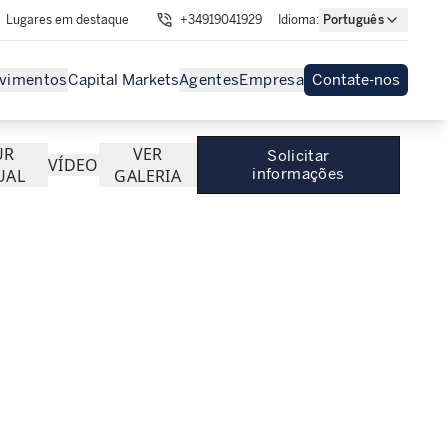
Lugares em destaque
+34919041929
Idioma
:
Português
vimentos
Capital Markets
Agentes
Empresa
Contate-nos
UR
VER
Solicitar
VÍDEO
UAL
GALERIA
informações