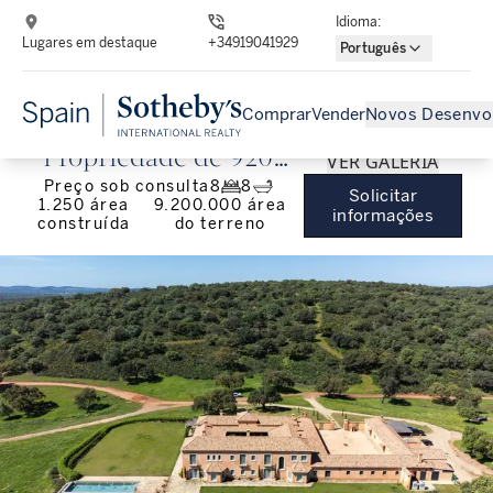
Idioma
:
Lugares em destaque
+34919041929
Português
Comprar
Vender
Novos Desenvo
Propriedade de 920
VER GALERIA
Preço sob consulta
8
8
hectares em Cáceres
Solicitar
1.250
área
9.200.000
área
informações
construída
do terreno