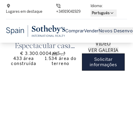
Idioma
:
Lugares em destaque
+34919041929
Português
Comprar
Vender
Novos Desenvo
VÍDEO
Espectacular casa
VER GALERIA
€ 3.300.000
4
5
moderna com vistas ao
433
área
1.534
área do
Solicitar
construída
terreno
mar em Aiguablava,
informações
Begur