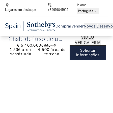
Idioma
:
Lugares em destaque
+34919041929
Português
Comprar
Vender
Novos Desenvo
VÍDEO
Chalé de luxo de um
VER GALERIA
€ 5.400.000
6
6
andar em Dos
1.236
área
4.500
área do
Solicitar
construída
terreno
Hermanas, Sevilha.
informações