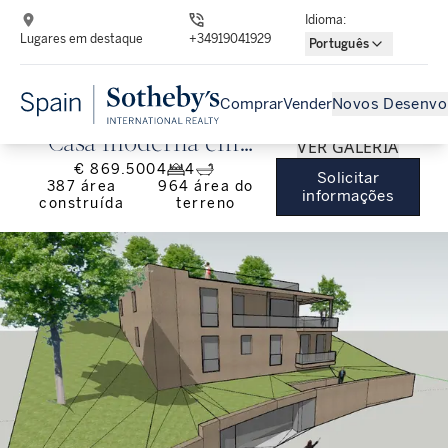
Idioma
:
Lugares em destaque
+34919041929
Português
Comprar
Vender
Novos Desenvo
Casa moderna em
VER GALERIA
€ 869.500
4
4
Lloret del Mar
Solicitar
387
área
964
área do
informações
construída
terreno