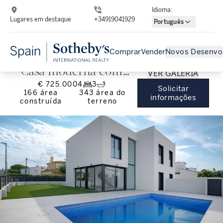
Idioma
:
Lugares em destaque
+34919041929
Português
Comprar
Vender
Novos Desenvo
Casa moderna com
VER GALERIA
€ 725.000
4
3
piscina em
Solicitar
166
área
343
área do
informações
construída
terreno
Empuriabrava