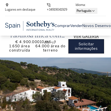
Idioma
:
Lugares em destaque
+34919041929
Português
Comprar
Vender
Novos Desenvo
Fabulosa finca com
VER GALERIA
€ 4.900.000
10
6
vista para o mar perto
Solicitar
1.650
área
64.000
área do
informações
construída
terreno
de Llavaneres