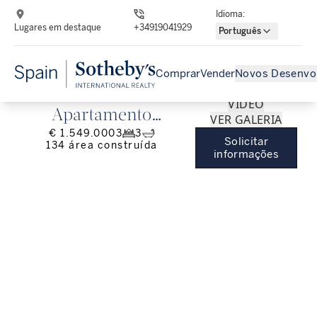
Idioma
:
Lugares em destaque
+34919041929
Português
Comprar
Vender
Novos Desenvo
VÍDEO
Apartamento
VER GALERIA
€ 1.549.000
3
3
reformado em Ibiza,
Solicitar
134
área construída
informações
Bairro de Salamanca