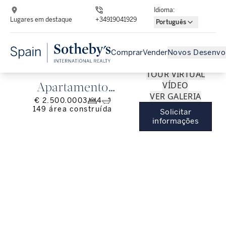
Idioma
:
Lugares em destaque
+34919041929
Português
Comprar
Vender
Novos Desenvo
TOUR VIRTUAL
VÍDEO
Apartamento
VER GALERIA
€ 2.500.000
3
4
contemporâneo
149
área construída
Solicitar
exterior em Goya
informações