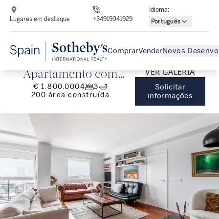
Idioma
:
Lugares em destaque
+34919041929
Português
Comprar
Vender
Novos Desenvo
VER GALERIA
Apartamento com
€ 1.800.000
4
3
Solicitar
vistas para a cidade de
200
área construída
informações
Madrid.