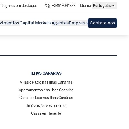
Lugares em destaque
+34919041929
Idioma
:
Português
vimentos
Capital Markets
Agentes
Empresa
Contate-nos
ILHAS CANÁRIAS
Villas de luxo nas Ilhas Canárias
Apartamentos nas Ilhas Canárias
Casas de luxo nas Ilhas Canárias
Imóveis Novos Tenerife
Casas em Tenerife