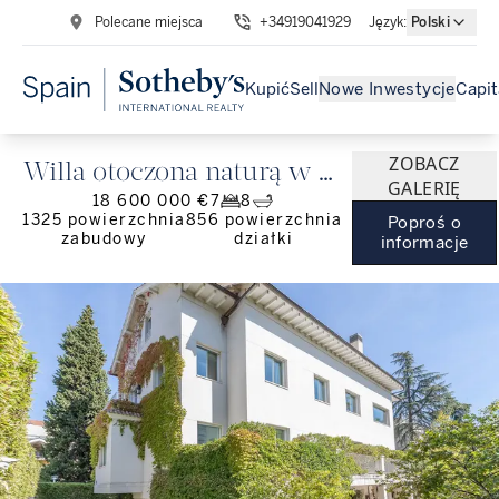
Polecane miejsca
+34919041929
Język
:
Polski
Kupić
Sell
Nowe Inwestycje
Capit
ZOBACZ
Willa otoczona naturą w El
GALERIĘ
18 600 000 €
7
8
Viso
1325
powierzchnia
856
powierzchnia
Poproś o
zabudowy
działki
informacje