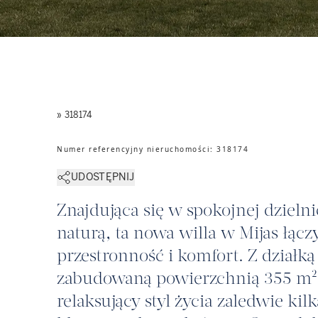
» 318174
Numer referencyjny nieruchomości
:
318174
UDOSTĘPNIJ
Znajdująca się w spokojnej dzieln
naturą, ta nowa willa w Mijas łąc
przestronność i komfort. Z działką
zabudowaną powierzchnią 355 m²,
relaksujący styl życia zaledwie ki