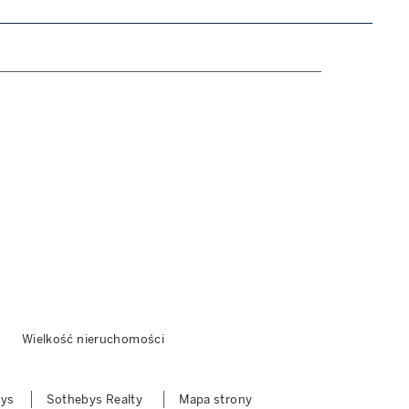
Wielkość nieruchomości
bys
Sothebys Realty
Mapa strony