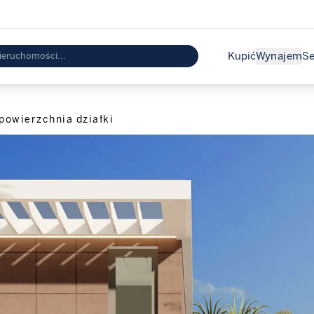
Kupić
Wynajem
Se
powierzchnia działki