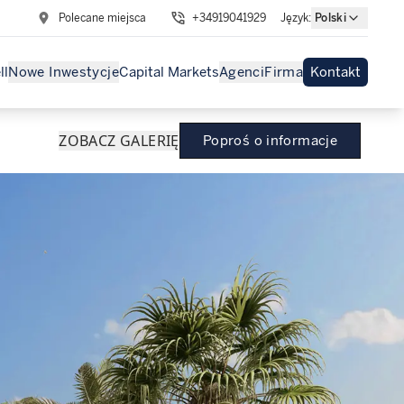
Polecane miejsca
+34919041929
Język
:
Polski
ll
Nowe Inwestycje
Capital Markets
Agenci
Firma
Kontakt
ZOBACZ GALERIĘ
Poproś o informacje