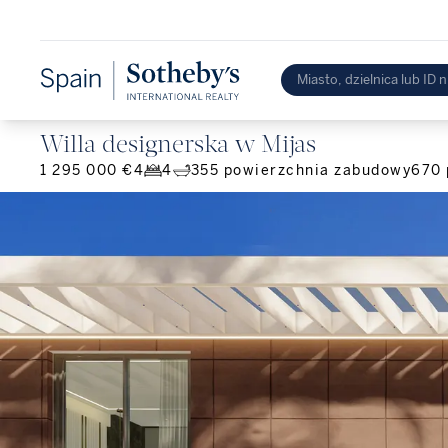
Willa designerska w Mijas
1 295 000 €
4
4
355
powierzchnia zabudowy
670