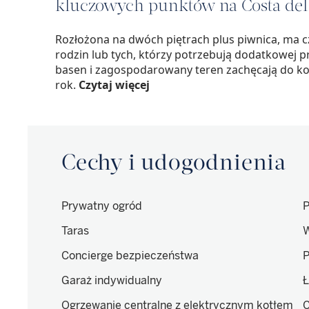
kluczowych punktów na Costa del 
Rozłożona na dwóch piętrach plus piwnica, ma czte
rodzin lub tych, którzy potrzebują dodatkowej p
basen i zagospodarowany teren zachęcają do kor
rok.
Czytaj więcej
Cechy i udogodnienia
Prywatny ogród
P
Taras
W
Concierge bezpieczeństwa
P
Garaż indywidualny
Ł
Ogrzewanie centralne z elektrycznym kotłem
C