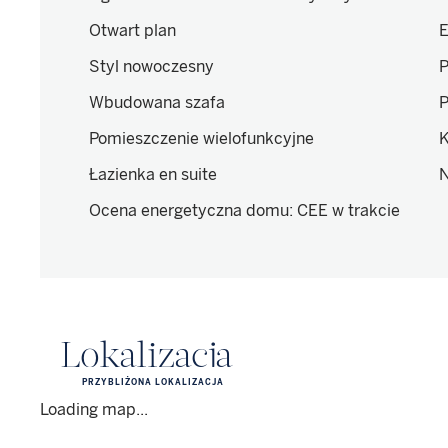
Otwart plan
E
Styl nowoczesny
P
Wbudowana szafa
P
Pomieszczenie wielofunkcyjne
K
Łazienka en suite
N
Ocena energetyczna domu
:
CEE w trakcie
Lokalizacja
PRZYBLIŻONA LOKALIZACJA
Loading map...