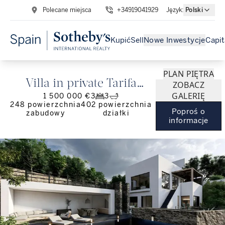
Polecane miejsca
+34919041929
Język
:
Polski
Kupić
Sell
Nowe Inwestycje
Capit
PLAN PIĘTRA
Villa in private Tarifa
ZOBACZ
GALERIĘ
1 500 000 €
3
3
development
248
powierzchnia
402
powierzchnia
Poproś o
zabudowy
działki
informacje