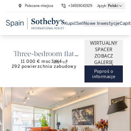
Polecane miejsca
+34919041929
Język
:
Polski
Kupić
Sell
Nowe Inwestycje
Capit
WIRTUALNY
SPACER
Three-bedroom flat
ZOBACZ
11 000 € msc
3
4
GALERIĘ
with views of Parque
292
powierzchnia zabudowy
Poproś o
del Retiro
informacje