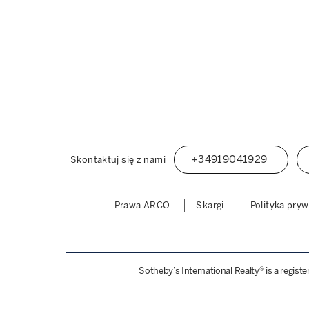
+34919041929
Skontaktuj się z nami
Prawa ARCO
Skargi
Polityka pry
Sotheby’s International Realty® is a regist