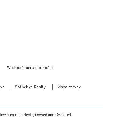
Wielkość nieruchomości
bys
Sothebys Realty
Mapa strony
 Office is independently Owned and Operated.