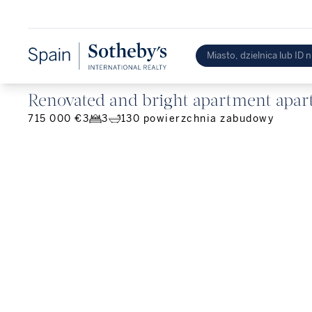
Renovated and bright apartment apart
715 000 €
3
3
130
powierzchnia zabudowy