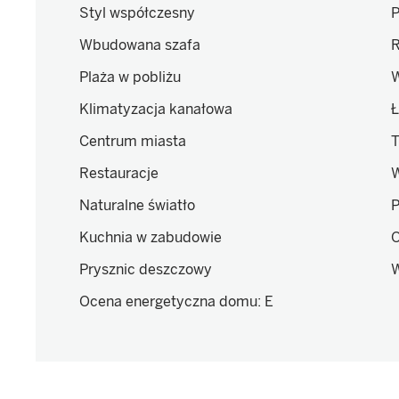
Styl współczesny
P
Wbudowana szafa
R
Plaża w pobliżu
W
Klimatyzacja kanałowa
Ł
Centrum miasta
T
Restauracje
W
Naturalne światło
P
Kuchnia w zabudowie
O
Prysznic deszczowy
W
Ocena energetyczna domu
:
E