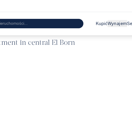
Kupić
Wynajem
Se
ment in central El Born