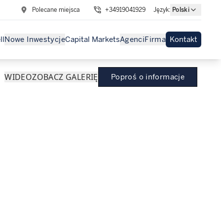
Polecane miejsca
+34919041929
Język
:
Polski
ll
Nowe Inwestycje
Capital Markets
Agenci
Firma
Kontakt
WIDEO
ZOBACZ GALERIĘ
Poproś o informacje