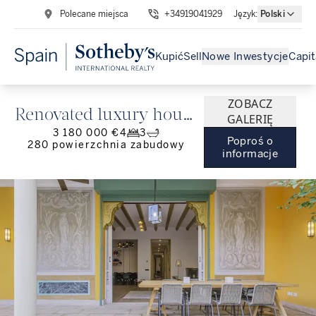
Polecane miejsca
+34919041929
Język
:
Polski
Kupić
Sell
Nowe Inwestycje
Capit
ZOBACZ
Renovated luxury house
GALERIĘ
3 180 000 €
4
3
with terrace for sale in
Poproś o
280
powierzchnia zabudowy
informacje
Eixample, Barcelona