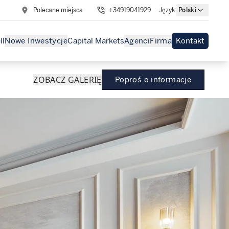
Polecane miejsca
+34919041929
Język
:
Polski
ll
Nowe Inwestycje
Capital Markets
Agenci
Firma
Kontakt
ZOBACZ GALERIĘ
Poproś o informacje