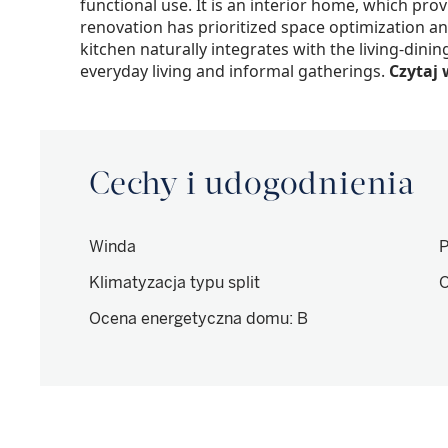
functional use. It is an interior home, which pro
renovation has prioritized space optimization and
kitchen naturally integrates with the living-dini
everyday living and informal gatherings.
Czytaj 
Cechy i udogodnienia
Winda
P
Klimatyzacja typu split
O
Ocena energetyczna domu
:
B