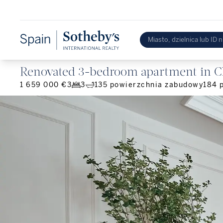
Renovated 3-bedroom apartment in 
1 659 000 €
3
3
135
powierzchnia zabudowy
184