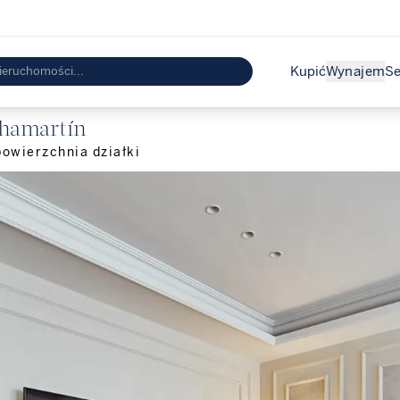
Kupić
Wynajem
Se
Chamartín
powierzchnia działki