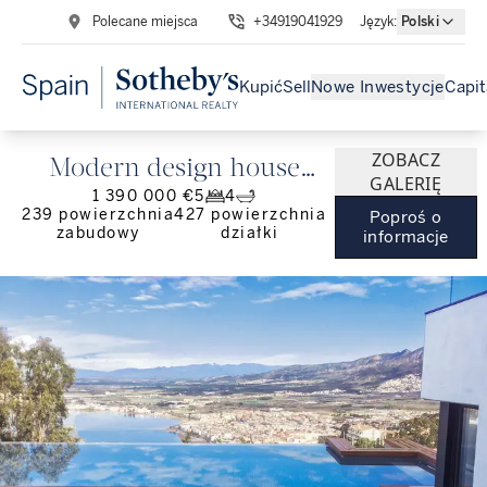
Polecane miejsca
+34919041929
Język
:
Polski
Kupić
Sell
Nowe Inwestycje
Capit
ZOBACZ
Modern design house
GALERIĘ
1 390 000 €
5
4
with panoramic views
239
powierzchnia
427
powierzchnia
Poproś o
zabudowy
działki
informacje