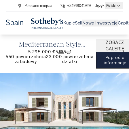
Polecane miejsca
+34919041929
Język
:
Polski
Kupić
Sell
Nowe Inwestycje
Capit
ZOBACZ
Mediterranean Style
GALERIĘ
5 295 000 €
5
5
Country House in Mallorca.
550
powierzchnia
23 000
powierzchnia
Poproś o
zabudowy
działki
informacje