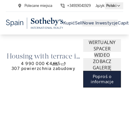
Polecane miejsca
+34919041929
Język
:
Polski
Kupić
Sell
Nowe Inwestycje
Capit
WIRTUALNY
SPACER
WIDEO
Housing with terrace in
ZOBACZ
4 990 000 €
4
5
the golden mile of
GALERIĘ
307
powierzchnia zabudowy
Madrid
Poproś o
informacje