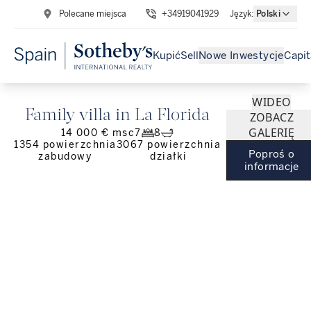
Polecane miejsca
+34919041929
Język
:
Polski
Kupić
Sell
Nowe Inwestycje
Capit
WIDEO
Family villa in La Florida
ZOBACZ
GALERIĘ
14 000 € msc
7
8
1354
powierzchnia
3067
powierzchnia
Poproś o
zabudowy
działki
informacje